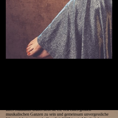
Natascha Ziegler begeistert als Harfenistin mit Spielfreude und
Charme – ob solistisch mit eigenen Programmen, im
Kammerensemble oder auf den großen Opern- und
Konzertbühnen. 2023 präsentierte sie mit "Années folles" ihre
erste Solo-CD und lädt seither ein, die Harfe neu zu entdecken.
Als gefragte Orchestermusikerin ist Natascha Ziegler
regelmäßig für namhafte Klangkörper im Einsatz – darunter die
Deutsche Philharmonie Merck, das Sinfonieorchester
Wuppertal oder die Neue Philharmonie Frankfurt. Erste
Bühnenerfahrung im Orchester sammelte sie bereits während
ihres Studiums. Dabei liebt sie es, Teil eines großen
musikalischen Ganzen zu sein und gemeinsam unvergessliche