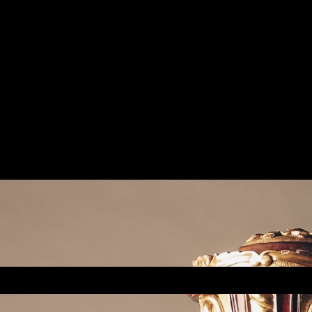
Contact
0157-85042200
www.ziegler.harfe@gmail.com
www.nataschaziegler.de