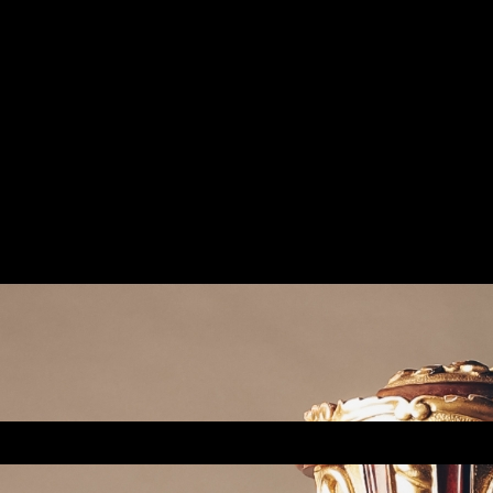
Contact
0157-85042200
www.ziegler.harfe@gmail.com
www.nataschaziegler.de