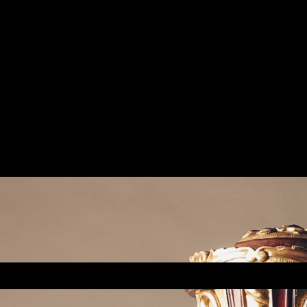
Contact
0157-85042200
www.ziegler.harfe@gmail.com
www.nataschaziegler.de