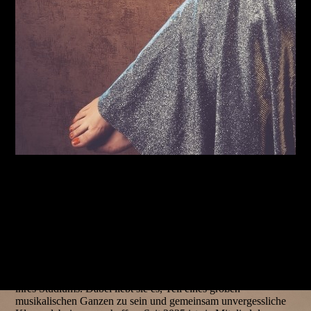
Natascha Ziegler begeistert als Harfenistin mit Spielfreude und
Charme – ob solistisch mit eigenen Programmen, im
Kammerensemble oder auf den großen Opern- und
Konzertbühnen. 2023 präsentierte sie mit "Années folles" ihre
erste Solo-CD und lädt seither ein, die Harfe neu zu entdecken.
Als gefragte Orchestermusikerin ist Natascha Ziegler
regelmäßig für namhafte Klangkörper im Einsatz – darunter die
Deutsche Philharmonie Merck, das Sinfonieorchester
Wuppertal oder die Neue Philharmonie Frankfurt. Erste
Bühnenerfahrung im Orchester sammelte sie bereits während
ihres Studiums. Dabei liebt sie es, Teil eines großen
musikalischen Ganzen zu sein und gemeinsam unvergessliche